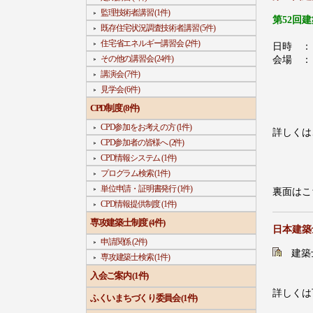
監理技術者講習 (1件)
第52回
既存住宅状況調査技術者講習 (5件)
住宅省エネルギー講習会 (2件)
日時 ： 
その他の講習会 (24件)
会場 ：
講演会 (7件)
見学会 (6件)
CPD制度 (8件)
CPD参加をお考えの方 (1件)
詳しくは
CPD参加者の皆様へ (2件)
CPD情報システム (1件)
プログラム検索 (1件)
単位申請・証明書発行 (1件)
裏面はこ
CPD情報提供制度 (1件)
専攻建築士制度 (4件)
日本建築
申請関係 (2件)
建築士
専攻建築士検索 (1件)
入会ご案内 (1件)
詳しくは
ふくいまちづくり委員会 (1件)