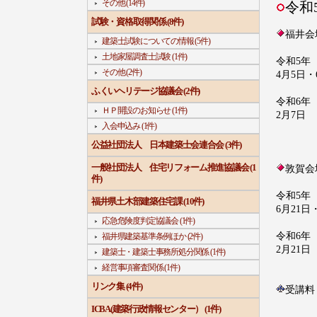
その他 (14件)
令和
試験・資格取得関係 (8件)
福井会
建築士試験についての情報 (5件)
土地家屋調査士試験 (1件)
令和5年
その他 (2件)
4月5日・
ふくいヘリテージ協議会 (2件)
令和6年
ＨＰ開設のお知らせ (1件)
2月7日
入会申込み (1件)
公益社団法人 日本建築士会連合会 (3件)
一般社団法人 住宅リフォーム推進協議会 (1
敦賀会
件)
令和5年
福井県土木部建築住宅課 (10件)
6月21日
応急危険度判定協議会 (1件)
令和6年
福井県建築基準条例ほか (2件)
2月21日
建築士・建築士事務所処分関係 (1件)
経営事項審査関係 (1件)
リンク集 (4件)
受講料
＊ＷＥ
ICBA(建築行政情報センター） (1件)
＊郵送