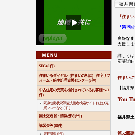
『住まい
『第19
良好なま
支援しま
詳しくは
応募詳細
SDGs (1件)
住まいるダイヤル（住まいの相談） 住宅リフ
住まいに
ォーム・紛争処理支援センター (3件)
【福井県
中古住宅の売買を検討されているお客様へ (1
件)
You T
既存住宅状況調査技術者検索サイトおよび売
買フローなど (1件)
国土交通省・情報機関 (5件)
福井県土木
講習会等 (58件)
第52回
定期講習 (1件)