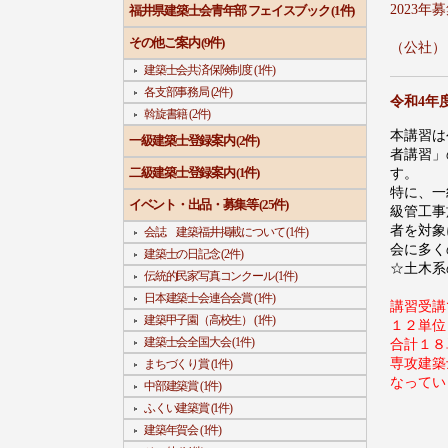
2023年
福井県建築士会青年部 フェイスブック (1件)
その他ご案内 (9件)
（公社）
建築士会共済保険制度 (1件)
各支部事務局 (2件)
令和4年
斡旋書籍 (2件)
本講習は
一級建築士登録案内 (2件)
者講習」
二級建築士登録案内 (1件)
す。
特に、一
イベント・出品・募集等 (25件)
級管工事
者を対象
会誌 建築福井掲載について (1件)
会に多く
建築士の日記念 (2件)
☆土木系
伝統的民家写真コンクール (1件)
日本建築士会連合会賞 (1件)
講習受講
建築甲子園（高校生） (1件)
１２単位
建築士会全国大会 (1件)
合計１８
専攻建築
まちづくり賞 (1件)
なってい
中部建築賞 (1件)
ふくい建築賞 (1件)
建築年賀会 (1件)