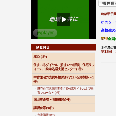
建築甲子
ゆめを・
高校生の
全国
本年度の
第13回
SDGs (1件)
住まいるダイヤル（住まいの相談） 住宅リフ
ォーム・紛争処理支援センター (3件)
中古住宅の売買を検討されているお客様へ (1
件)
既存住宅状況調査技術者検索サイトおよび売
買フローなど (1件)
国土交通省・情報機関 (5件)
講習会等 (58件)
定期講習 (1件)