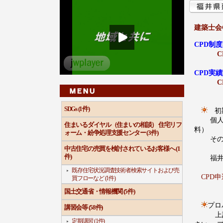
建築士会
CPD制
CPD実
SDGs (1件)
初期
個人正会
住まいるダイヤル（住まいの相談） 住宅リフ
料）
ォーム・紛争処理支援センター (3件)
その他：
中古住宅の売買を検討されているお客様へ (1
件)
福井県建
既存住宅状況調査技術者検索サイトおよび売
CPD
買フローなど (1件)
国土交通省・情報機関 (5件)
プロ
講習会等 (58件)
上記Ｃ
定期講習 (1件)