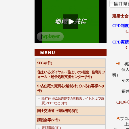
建築士会
CPD制
CPD実
SDGs (1件)
初期
個人正会
住まいるダイヤル（住まいの相談） 住宅リフ
料）
ォーム・紛争処理支援センター (3件)
その他：
中古住宅の売買を検討されているお客様へ (1
件)
福井県建
既存住宅状況調査技術者検索サイトおよび売
CPD
買フローなど (1件)
国土交通省・情報機関 (5件)
プロ
講習会等 (58件)
上記Ｃ
定期講習 (1件)