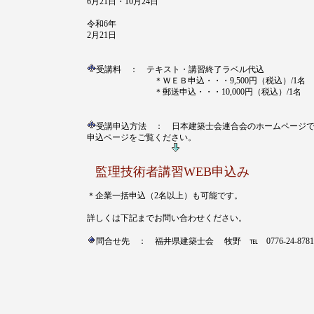
6月21日・10月24日
令和6年
2月21日
受講料 ： テキスト・講習終了ラベル代込
＊ＷＥＢ申込・・・9,500円（税込）/1名
＊郵送申込・・・10,000円（税込）/1名
受講申込方法 ： 日本建築士会連合会のホームページ
申込ページをご覧ください。
監理技術者講習WEB申込み
＊企業一括申込（2名以上）も可能です。
詳しくは下記までお問い合わせください。
問合せ先 ： 福井県建築士会 牧野 ℡ 0776-24-8781