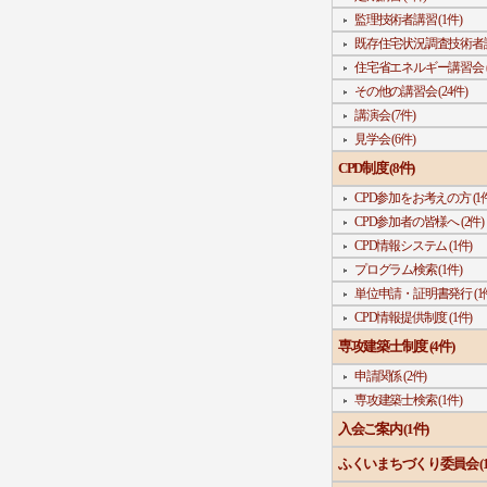
監理技術者講習 (1件)
既存住宅状況調査技術者講習
住宅省エネルギー講習会 (
その他の講習会 (24件)
講演会 (7件)
見学会 (6件)
CPD制度 (8件)
CPD参加をお考えの方 (1件
CPD参加者の皆様へ (2件)
CPD情報システム (1件)
プログラム検索 (1件)
単位申請・証明書発行 (1
CPD情報提供制度 (1件)
専攻建築士制度 (4件)
申請関係 (2件)
専攻建築士検索 (1件)
入会ご案内 (1件)
ふくいまちづくり委員会 (1