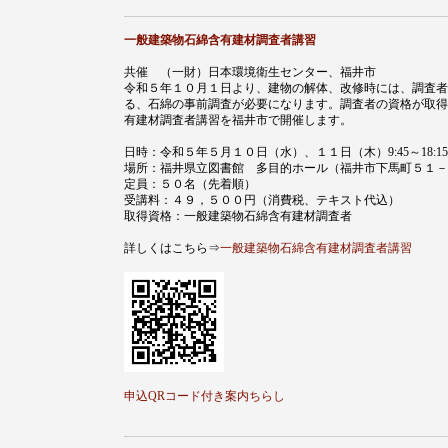
一般建築物石綿含有建材調査者講習
共催 （一財）日本環境衛生センター、福井市
令和５年１０月１日より、建物の解体、改修時には、調査者
る、石綿の事前調査が必要になります。調査者の資格が取得
有建材調査者講習を福井市で開催します。
日時：令和５年５月１０日（水）、１１日（木）9:45～18:15
場所：福井県立図書館 多目的ホール（福井市下馬町５１－
定員：５０名（先着順）
受講料：４９，５００円（消費税、テキスト代込）
取得資格：一般建築物石綿含有建材調査者
詳しくはこちら⇒
一般建築物石綿含有建材調査者講習
申込QRコード付き案内ちらし