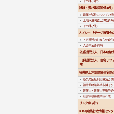
その他 (14件)
試験・資格取得関係 (8件)
建築士試験についての情報 
土地家屋調査士試験 (1件)
その他 (2件)
ふくいヘリテージ協議会 (2
ＨＰ開設のお知らせ (1件)
入会申込み (1件)
公益社団法人 日本建築士会
一般社団法人 住宅リフォ
件)
福井県土木部建築住宅課 (1
応急危険度判定協議会 (1
福井県建築基準条例ほか (
建築士・建築士事務所処分関
経営事項審査関係 (1件)
リンク集 (4件)
ICBA(建築行政情報センター