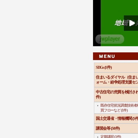
SDGs (1件)
住まいるダイヤル（住まい
ォーム・紛争処理支援センタ
中古住宅の売買を検討され
件)
既存住宅状況調査技術者
買フローなど (1件)
国土交通省・情報機関 (5件
講習会等 (58件)
定期講習 (1件)