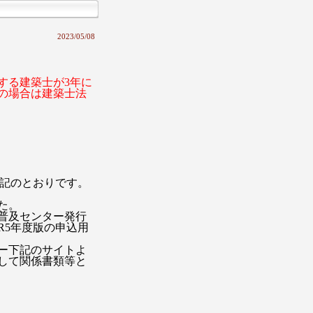
2023/05/08
する建築士が3年に
の場合は建築士法
下記のとおりです。
た。
普及センター発行
R5年度版の申込用
ー下記のサイトよ
して関係書類等と