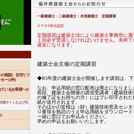
一級建築士・二級建築士・木造建築士 定期講習
ＣＰＤ6単位認定
定期講習は建築士法により建築士事務所に属
１回必ず受講しなければいけません。未終了
違反になります。
建築士会主催の定期講習
の相談） 住宅リフ
◆R5年度の建築士会が開催します講習は、
ー (3件)
なお、申込用紙の窓口配布は廃止になりまし
ているお客様へ (1
前回、建築士会開催の講習受講者（建築技術
の修了証をお持ちの方）にはプレ印字された
紙が送付されます。
検索サイトおよび売
そのほかの皆様は（財）建築技術普及センタ
り要領を熟読のうえ申込用紙をダウンロード
)
一緒に窓口でお申込みください。
早めの申込をお願いいたします。