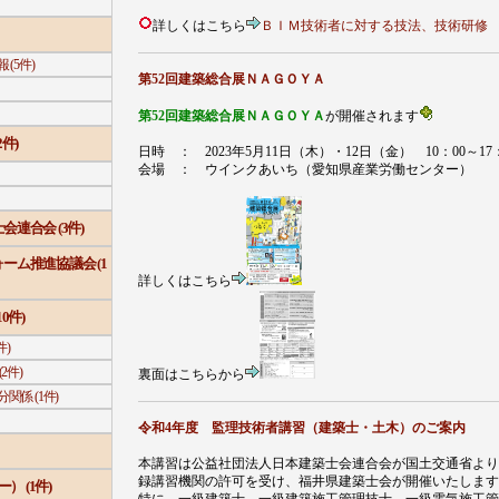
詳しくはこちら
ＢＩＭ技術者に対する技法、技術研修
(5件)
第52回建築総合展ＮＡＧＯＹＡ
第52回建築総合展ＮＡＧＯＹＡ
が開催されます
件)
日時 ： 2023年5月11日（木）・12日（金） 10：00～17：
会場 ： ウインクあいち（愛知県産業労働センター）
連合会 (3件)
ーム推進協議会 (1
詳しくはこちら
0件)
件)
2件)
裏面はこちらから
係 (1件)
令和4年度 監理技術者講習（建築士・土木）のご案内
本講習は公益社団法人日本建築士会連合会が国土交通省より
録講習機関の許可を受け、福井県建築士会が開催いたします
） (1件)