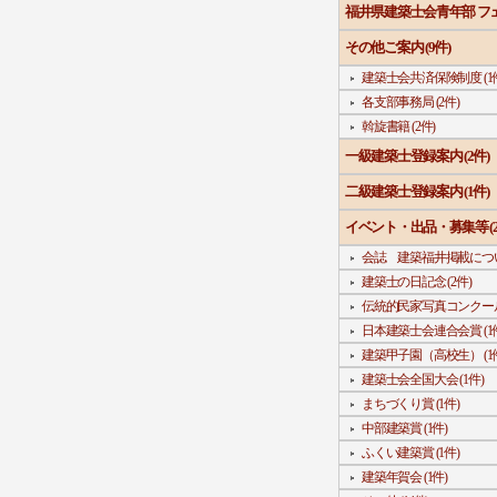
福井県建築士会青年部 フェ
その他ご案内 (9件)
建築士会共済保険制度 (1
各支部事務局 (2件)
斡旋書籍 (2件)
一級建築士登録案内 (2件)
二級建築士登録案内 (1件)
イベント・出品・募集等 (2
会誌 建築福井掲載について
建築士の日記念 (2件)
伝統的民家写真コンクール 
日本建築士会連合会賞 (1
建築甲子園（高校生） (1
建築士会全国大会 (1件)
まちづくり賞 (1件)
中部建築賞 (1件)
ふくい建築賞 (1件)
建築年賀会 (1件)