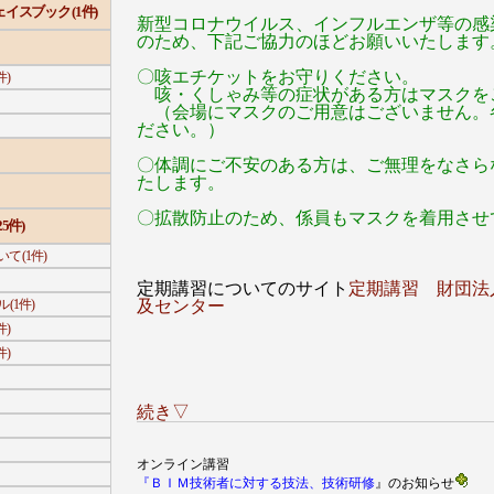
イスブック (1件)
新型コロナウイルス、インフルエンザ等の感
のため、下記ご協力のほどお願いいたします
〇咳エチケットをお守りください。
件)
咳・くしゃみ等の症状がある方はマスクを
（会場にマスクのご用意はございません。
ださい。）
〇体調にご不安のある方は、ご無理をなさら
たします。
〇拡散防止のため、係員もマスクを着用させ
5件)
 (1件)
定期講習についてのサイト
定期講習 財団法
(1件)
及センター
件)
件)
続き▽
オンライン講習
『ＢＩＭ技術者に対する技法、技術研修
』のお知らせ