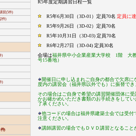
R5年度定期講習日程一覧
 (5件)
R5年6月30日（3D-01）定員70名
定員に
2件)
R5年9月26日（3D-02）定員70名
R5年10月31日（3D-03) 定員70名
R6年2月27日（3D-04) 定員30名
会場は
福井県中小企業産業大学校 1階 大教
)
号15番地）
開催日に申し込まれご自身の都合で欠席に
件)
度内の講習会（福井県以外でも）に振替でき
その場合はご自身で希望の講習開催団体に受
かお確かめいただき書類のお手続きをしてい
了承ください。
他コードの場合は福井県建築士会では受付
注意ください。
講師講習の場合でもＤＶＤ講習となること
件)