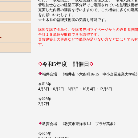
特に、一級建築士、一級建築施工管理技士、一級電気施工管
管理技士などの建築工事分野でご活躍されている監理技術者
充実した内容の講習を行いますので、この機会に多くの建築
をお願いいたします。
☆土木系の監理技術者の受講も可能です。
講習受講で６単位、受講者専用マイページからのＷＥＢ設問
合計１８単位が取得できる講習です。
ー
専攻建築士の更新などで単位が足りない方などにはとても有
す。
令和5年度 開催日
福井会場 《福井市下六条町16-15 中小企業産業大学
令和5年
4月5日・6月7日・8月2日・10月4日・12月6日
令和6年
2月7日
敦賀会場 《敦賀市東洋末1-1 プラザ萬象》
令和5年