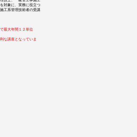
理技士、一級管工事施工
を対象に、実務に役立つ
施工系管理技術者の受講
で最大年間１２単位
利な講座となっていま
校》