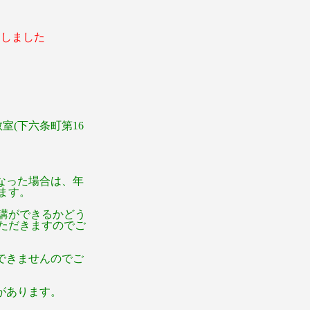
達しました
室(下六条町第16
なった場合は、年
ます。
講ができるかどう
ただきますのでご
できませんのでご
があります。